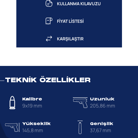
KULLANMA KILAVUZU
FİYAT LİSTESİ
KARŞILAŞTIR
TEKNİK ÖZELLİKLER
Kalibre
Uzunluk
9x19 mm
205,86 mm
Yükseklik
Genişlik
145,8 mm
37,67 mm