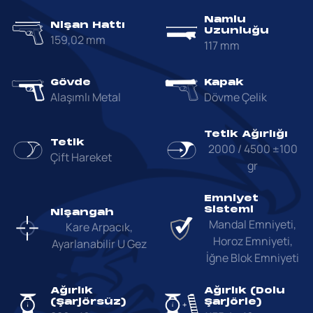
Namlu
Nişan Hattı
Uzunluğu
159,02 mm
117 mm
Gövde
Kapak
Alaşımlı Metal
Dövme Çelik
Tetik Ağırlığı
Tetik
2000 / 4500 ±100
Çift Hareket
gr
Emniyet
Sistemi
Nişangah
Mandal Emniyeti,
Kare Arpacık,
Horoz Emniyeti,
Ayarlanabilir U Gez
İğne Blok Emniyeti
Ağırlık
Ağırlık (Dolu
(Şarjörsüz)
Şarjörle)