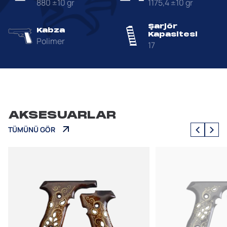
880 ±10 gr
1175,4 ±10 gr
Şarjör
Kabza
Kapasitesi
Polimer
17
AKSESUARLAR
TÜMÜNÜ GÖR