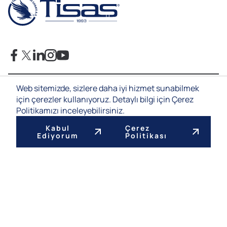
Web sitemizde, sizlere daha iyi hizmet sunabilmek
Gizlilik & KVKK İlkeleri
için çerezler kullanıyoruz. Detaylı bilgi için Çerez
Çerez Politikası
Bilgi Toplumu Hizmetleri
Politikamızı inceleyebilirsiniz.
©2026 - TİSAŞ Trabzon Silah Sanayi A.Ş. Tüm Hakları
Kabul
Çerez
Saklıdır.
Ediyorum
Politikası